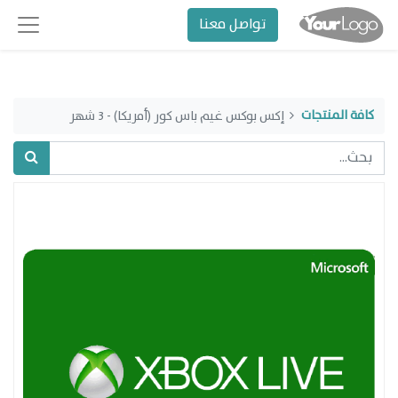
تواصل معنا
كافة المنتجات
إكس بوكس غيم باس كور (أمريكا) - 3 شهر